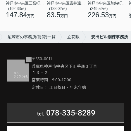
神戸市中央区三宮町１丁目
神戸市中央区雲井通７丁目
神戸市中央区加納町４丁目
- (192.33㎡)
- (138.02㎡)
- (249.59㎡)
-
147.84
83.5
226.53
万円
万円
万円
尼崎市の事務所(賃貸)一覧
立花駅
安田ビル別棟事務所
〒650-0011
兵庫県神戸市中央区下山手通３丁目
１３－２
営業時間：9:00-17:00
定休日： 土日祝日・年末年始
078-335-8289
tel.