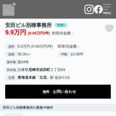
安田ビル別棟事務所
空室1
9.9万円
(0.94万円/坪)
管理/共益費 -
9.9万円 (0.94万円/坪) 管理/共益費 -
賃料
35.00㎡
10.58坪
面積
坪数
築34年
築年数
兵庫県
尼崎市
浜田町
２丁目69
所在地
東海道本線
「
立花
」駅 徒歩11分
交通
お問い合わせ
無料
安田ビル別棟事務所の募集中物件