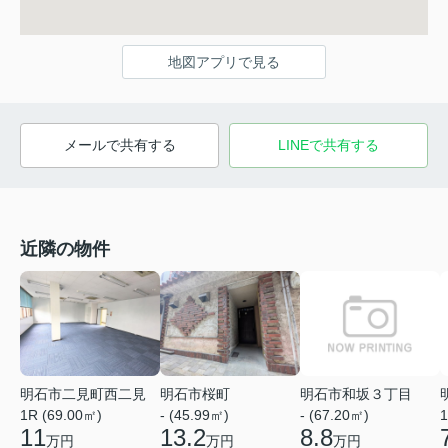
地図アプリで見る
メールで共有する
LINEで共有する
近隣の物件
明石市和坂３丁目
明石市桜町
明石市二見町西二見
- (67.20㎡)
1
- (45.99㎡)
1R (69.00㎡)
8.8
13.2
11
万円
万円
万円