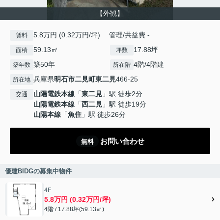
【外観】
5.8万円 (0.32万円/坪) 管理/共益費 -
賃料
59.13㎡
17.88坪
面積
坪数
築50年
4階/4階建
築年数
所在階
兵庫県
明石市
二見町東二見
466-25
所在地
山陽電鉄本線
「
東二見
」駅 徒歩2分
交通
山陽電鉄本線
「
西二見
」駅 徒歩19分
山陽本線
「
魚住
」駅 徒歩26分
お問い合わせ
無料
優建BIDGの募集中物件
4F
5.8万円 (0.32万円/坪)
4階 / 17.88坪(59.13㎡)