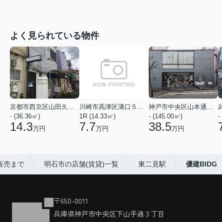
よく見られている物件
京都市西京区山田久田町
川崎市高津区溝口５丁目
神戸市中央区山本通２丁目
- (36.36㎡)
1R (14.33㎡)
- (145.00㎡)
-
14.3
7.7
38.5
万円
万円
万円
販売まで
明石市の店舗(賃貸)一覧
東二見駅
優建BIDG
〒650-0011
兵庫県神戸市中央区下山手通３丁目