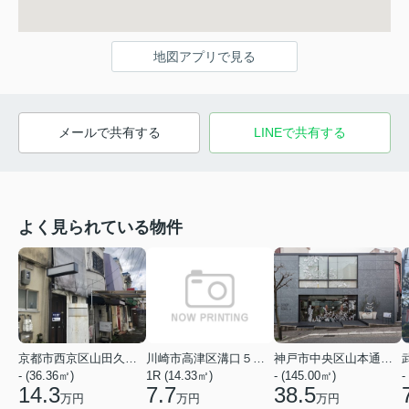
地図アプリで見る
メールで共有する
LINEで共有する
よく見られている物件
京都市西京区山田久田町
川崎市高津区溝口５丁目
神戸市中央区山本通２丁目
- (36.36㎡)
1R (14.33㎡)
- (145.00㎡)
-
14.3
7.7
38.5
万円
万円
万円