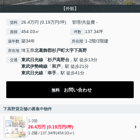
【外観】
26.4万円 (0.19万円/坪) 管理/共益費 -
賃料
454.03㎡
137.34坪
面積
坪数
築34年
1-2階/2階建
築年数
所在階
埼玉県
北葛飾郡杉戸町
大字下高野
所在地
東武日光線
「
杉戸高野台
」駅 徒歩13分
交通
東武伊勢崎線
「
和戸
」駅 徒歩21分
東武日光線
「
幸手
」駅 徒歩41分
お問い合わせ
無料
下高野貸店舗の募集中物件
1-2階
26.4万円 (0.19万円/坪)
1-2階 / 137.34坪(454.03㎡)