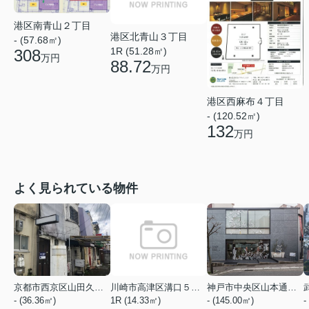
港区南青山２丁目
港区北青山３丁目
- (57.68㎡)
1R (51.28㎡)
308
万円
88.72
万円
港区西麻布４丁目
- (120.52㎡)
132
万円
よく見られている物件
京都市西京区山田久田町
川崎市高津区溝口５丁目
神戸市中央区山本通２丁目
- (36.36㎡)
1R (14.33㎡)
- (145.00㎡)
-