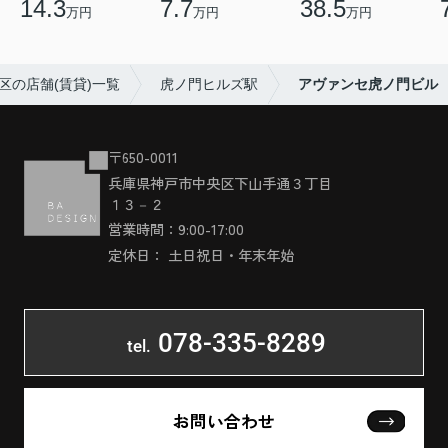
14.3
7.7
38.5
万円
万円
万円
区の店舗(賃貸)一覧
虎ノ門ヒルズ駅
アヴァンセ虎ノ門ビル
〒650-0011
兵庫県神戸市中央区下山手通３丁目
１３－２
営業時間：9:00-17:00
定休日： 土日祝日・年末年始
078-335-8289
tel.
お問い合わせ