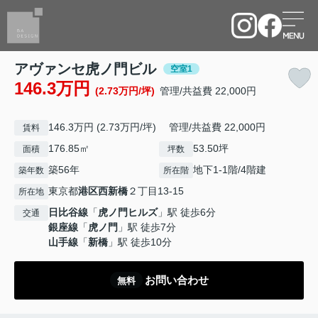
アヴァンセ虎ノ門ビル
空室1
146.3万円
(2.73万円/坪)
管理/共益費 22,000円
146.3万円 (2.73万円/坪) 管理/共益費 22,000円
賃料
176.85㎡
53.50坪
面積
坪数
築56年
地下1-1階/4階建
築年数
所在階
東京都
港区
西新橋
２丁目13-15
所在地
日比谷線
「
虎ノ門ヒルズ
」駅 徒歩6分
交通
銀座線
「
虎ノ門
」駅 徒歩7分
山手線
「
新橋
」駅 徒歩10分
お問い合わせ
無料