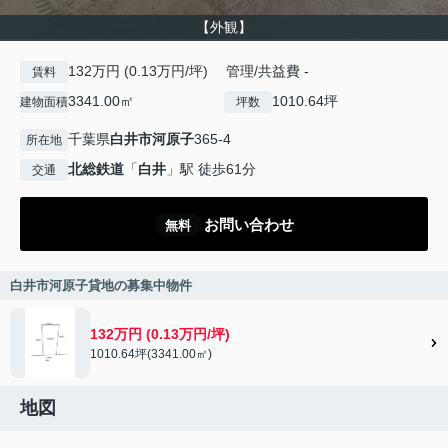
【外観】
132万円 (0.13万円/坪) 管理/共益費 -
賃料
3341.00㎡
1010.64坪
建物面積
坪数
千葉県
白井市
河原子
365-4
所在地
北総鉄道
「
白井
」駅 徒歩61分
交通
お問い合わせ
無料
白井市河原子貸地の募集中物件
132万円 (0.13万円/坪)
1010.64坪(3341.00㎡)
地図