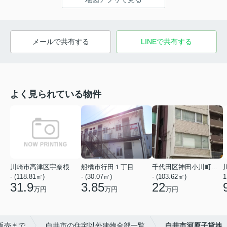
メールで共有する
LINEで共有する
よく見られている物件
川崎市高津区宇奈根
船橋市行田１丁目
千代田区神田小川町２丁目
- (118.81㎡)
- (30.07㎡)
- (103.62㎡)
1
31.9
3.85
22
万円
万円
万円
販売まで
白井市の住宅以外建物全部一覧
白井市河原子貸地