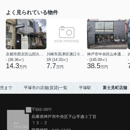
よく見られている物件
京都市西京区山田久田町
川崎市高津区溝口５丁目
神戸市中央区山本通２丁目
- (36.36㎡)
1R (14.33㎡)
- (145.00㎡)
-
14.3
7.7
38.5
万円
万円
万円
販売まで
平塚市の店舗(賃貸)一覧
平塚駅
富士見町店舗
〒650-0011
兵庫県神戸市中央区下山手通３丁目
１３－２
営業時間：9:00-17:00