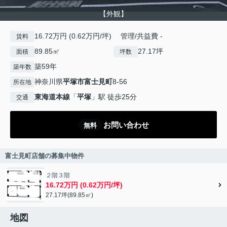
【外観】
16.72万円 (0.62万円/坪) 管理/共益費 -
賃料
89.85㎡
27.17坪
面積
坪数
築59年
築年数
神奈川県
平塚市
富士見町
8-56
所在地
東海道本線
「
平塚
」駅 徒歩25分
交通
お問い合わせ
無料
富士見町店舗の募集中物件
２階３階
16.72万円 (0.62万円/坪)
27.17坪(89.85㎡)
地図