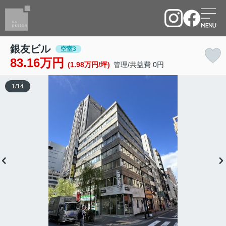
銀友ビル
空室3
83.16万円
(1.98万円/坪)
管理/共益費 0円
1
/
14