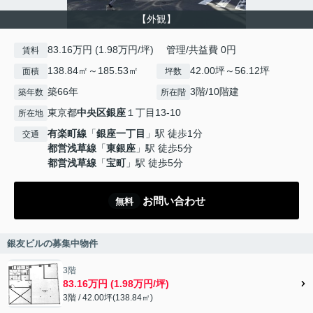
【外観】
83.16万円 (1.98万円/坪) 管理/共益費 0円
賃料
138.84㎡～185.53㎡
42.00坪～56.12坪
面積
坪数
築66年
3階/10階建
築年数
所在階
東京都
中央区
銀座
１丁目13-10
所在地
有楽町線
「
銀座一丁目
」駅 徒歩1分
交通
都営浅草線
「
東銀座
」駅 徒歩5分
都営浅草線
「
宝町
」駅 徒歩5分
お問い合わせ
無料
銀友ビルの募集中物件
3階
83.16万円 (1.98万円/坪)
3階 / 42.00坪(138.84㎡)