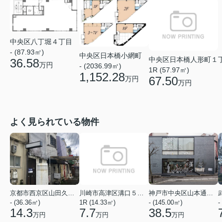
中央区八丁堀４丁目
- (87.93㎡)
中央区日本橋小網町
中央区日本橋人形町１
36.58
万円
- (2036.99㎡)
1R (57.97㎡)
1,152.28
67.50
万円
万円
よく見られている物件
京都市西京区山田久田町
川崎市高津区溝口５丁目
神戸市中央区山本通２丁目
- (36.36㎡)
1R (14.33㎡)
- (145.00㎡)
-
14.3
7.7
38.5
万円
万円
万円