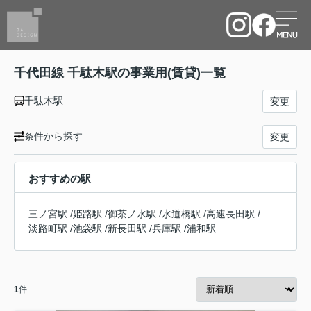
千代田線 千駄木駅の事業用(賃貸)一覧
千駄木駅
変更
条件から探す
変更
おすすめの駅
三ノ宮駅
/
姫路駅
/
御茶ノ水駅
/
水道橋駅
/
高速長田駅
/
淡路町駅
/
池袋駅
/
新長田駅
/
兵庫駅
/
浦和駅
1
件