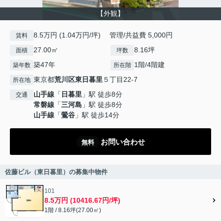
【外観】
8.5万円 (1.04万円/坪) 管理/共益費 5,000円
賃料
27.00㎡
8.16坪
面積
坪数
築47年
1階/4階建
築年数
所在階
東京都
荒川区
東日暮里
５丁目22-7
所在地
山手線
「
日暮里
」駅 徒歩8分
交通
常磐線
「
三河島
」駅 徒歩8分
山手線
「
鶯谷
」駅 徒歩14分
お問い合わせ
無料
佐藤ビル（東日暮里）の募集中物件
101
8.5万円 (10416.67円/坪)
1階 / 8.16坪(27.00㎡)