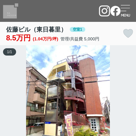
佐藤ビル（東日暮里）
空室1
8.5万円
(1.04万円/坪)
管理/共益費 5,000円
1
/
1