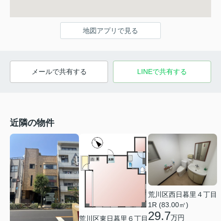
地図アプリで見る
メールで共有する
LINEで共有する
近隣の物件
荒川区西日暮里４丁目
1R (83.00㎡)
29.7
万円
荒川区東日暮里６丁目