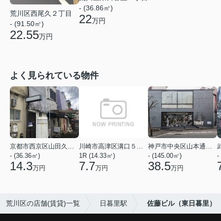
- (36.86㎡)
荒川区西尾久２丁目
22
万円
- (91.50㎡)
22.55
万円
よく見られている物件
京都市西京区山田久田町
川崎市高津区溝口５丁目
神戸市中央区山本通２丁目
- (36.36㎡)
1R (14.33㎡)
- (145.00㎡)
-
14.3
7.7
38.5
万円
万円
万円
荒川区の店舗(賃貸)一覧
日暮里駅
佐藤ビル（東日暮里）