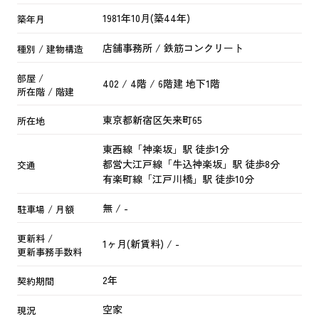
1981年10月(築44年)
築年月
店舗事務所 / 鉄筋コンクリート
種別 / 建物構造
部屋 /
402 / 4階 / 6階建 地下1階
所在階 / 階建
東京都
新宿区
矢来町
65
所在地
東西線
「
神楽坂
」駅 徒歩1分
都営大江戸線
「
牛込神楽坂
」駅 徒歩8分
交通
有楽町線
「
江戸川橋
」駅 徒歩10分
無 / -
駐車場 / 月額
更新料 /
1ヶ月(新賃料) / -
更新事務手数料
2年
契約期間
空家
現況