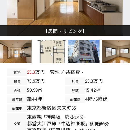
【居間・リビング】
25.3
万円 管理 / 共益費 -
賃料
75.9万円
25.3万円
敷金
礼金
50.99㎡
15.42坪
面積
坪数
築44年
4階/6階建
築年数
所在階
東京都
新宿区
矢来町
65
所在地
東西線
神楽坂
「
」駅 徒歩1分
都営大江戸線
牛込神楽坂
「
」駅 徒歩8分
交通