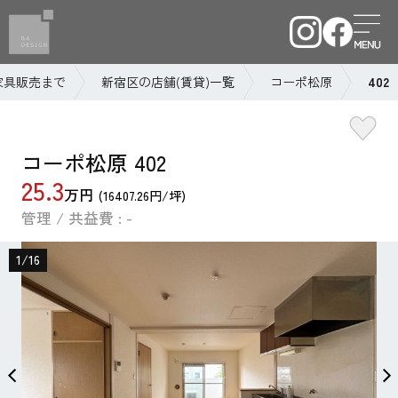
家具販売まで
新宿区の店舗(賃貸)一覧
コーポ松原
402
コーポ松原 402
25.3
万円
(16407.26円/坪)
管理 / 共益費 : -
1
/
16