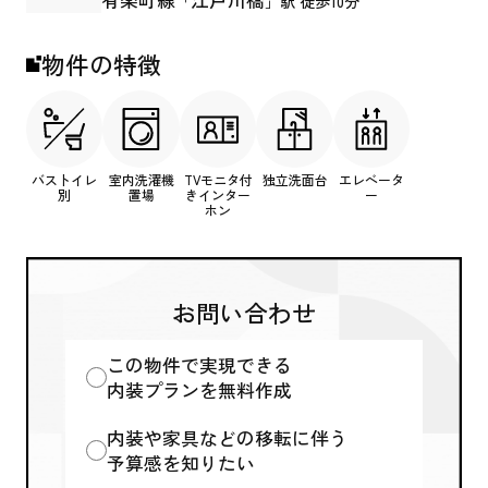
有楽町線
江戸川橋
「
」駅 徒歩10分
物件の特徴
バストイレ
室内洗濯機
TVモニタ付
独立洗面台
エレベータ
別
置場
きインター
ー
ホン
お問い合わせ
この物件で実現できる
内装プランを無料作成
内装や家具などの移転に伴う
予算感を知りたい