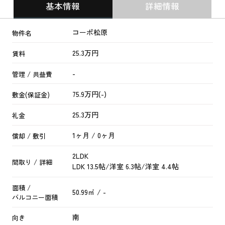
基本情報
詳細情報
コーポ松原
物件名
25.3万円
賃料
-
管理 / 共益費
75.9万円(-)
敷金(保証金)
25.3万円
礼金
1ヶ月 / 0ヶ月
償却 / 敷引
2LDK
間取り / 詳細
LDK 13.5帖
/
洋室 6.3帖
/
洋室 4.4帖
面積 /
50.99㎡ / -
バルコニー面積
南
向き