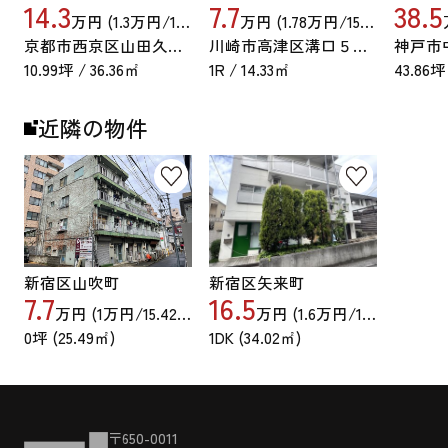
14.3
7.7
38.5
万円 (1.3万円/15.42坪)
万円 (1.78万円/15.42坪)
京都市西京区山田久田町
川崎市高津区溝口５丁目
10.99坪 / 36.36㎡
1R / 14.33㎡
43.86坪
近隣の物件
新宿区山吹町
新宿区矢来町
7.7
16.5
万円 (
1
万円/15.42坪)
万円 (
1.6
万円/15.42坪)
0坪 (25.49㎡)
1DK (34.02㎡)
〒650-0011