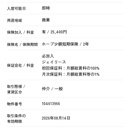
即時
入居可能日
商業
用途地域
有 / 25,400円
保険加入 / 料金
ホープ少額短期保険 / 2年
保険名 / 保険期間
必加入
ジェイリース
保証会社 / 料金
初回保証料：月額総賃料の100%
月次保証料：月額総賃料等の1%
取引態様 /
仲介 / 一般
賃貸区分
104613966
物件番号
取引条件の
2026年08月14日
有効期限