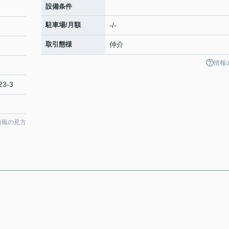
設備条件
駐車場/月額
-/-
取引態様
仲介
情報
3-3
情報の見方