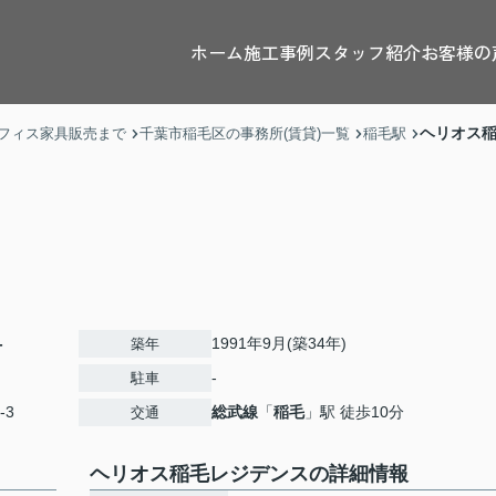
ホーム
施工事例
スタッフ紹介
お客様の
ヘリオス
フィス家具販売まで
千葉市稲毛区の事務所(賃貸)一覧
稲毛駅
-
1991年9月(築34年)
築年
-
駐車
-3
総武線
「
稲毛
」駅 徒歩10分
交通
ヘリオス稲毛レジデンスの詳細情報