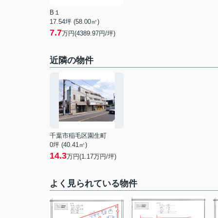
B１
17.54坪 (58.00㎡)
7.7
万円(4389.97円/坪)
近隣の物件
千葉市稲毛区園生町
0坪 (40.41㎡)
14.3
万円(
1.17
万円/坪)
よく見られている物件