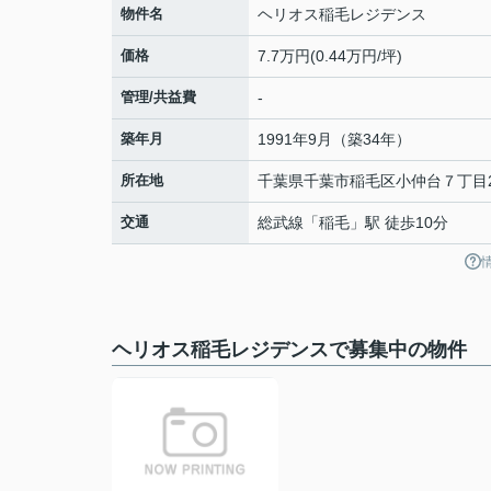
物件名
ヘリオス稲毛レジデンス
価格
7.7万円(0.44万円/坪)
管理/共益費
-
築年月
1991年9月（築34年）
所在地
千葉県
千葉市稲毛区
小仲台
７丁目2
交通
総武線
「
稲毛
」駅 徒歩10分
ヘリオス稲毛レジデンスで募集中の物件