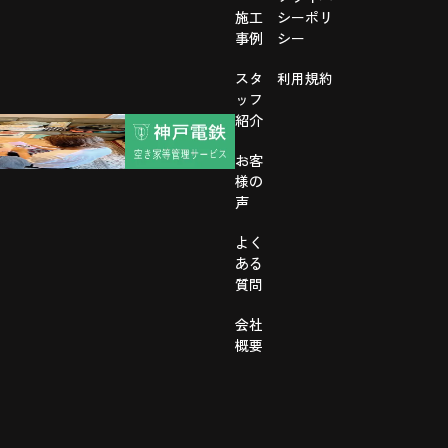
施工
シーポリ
事例
シー
スタ
利用規約
ッフ
紹介
お客
様の
声
よく
ある
質問
会社
概要