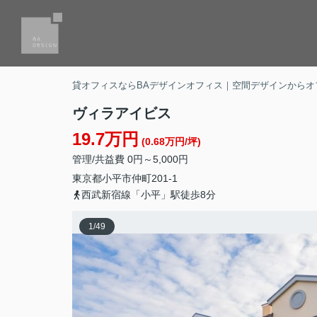
貸オフィスならBAデザインオフィス｜空間デザインからオ
ヴィラアイビス
19.7万円
(0.68万円/坪)
管理/共益費 0円～5,000円
東京都
小平市
仲町
201-1
西武新宿線「小平」駅徒歩8分
1
/
49