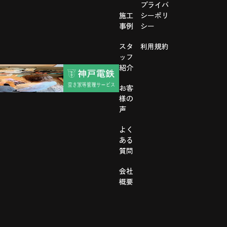
プライバ
施工
シーポリ
事例
シー
スタ
利用規約
ッフ
紹介
お客
様の
声
よく
ある
質問
会社
概要