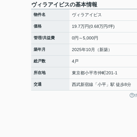
ヴィラアイビスの基本情報
物件名
ヴィラアイビス
価格
19.7万円(0.68万円/坪)
管理/共益費
0円～5,000円
築年月
2025年10月（新築）
総戸数
4戸
所在地
東京都
小平市
仲町
201-1
交通
西武新宿線
「
小平
」駅 徒歩8分