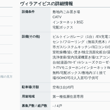
ヴィラアイビスの詳細情報
設備条件
敷地内ごみ置き場
CATV
インターネット対応
宅配ボックス
設備(その他)
ビルトインガレージ（1台）/EV充電
セント/フローリング（無垢天然木）/
市ガス/システムキッチン/3口コンロ/
室乾燥機/追い焚き/独立洗面化粧台/
洗浄便座/室内洗濯機置き場/エアコン
台/給湯器/ｸﾛｰｾﾞｯﾄ/シューズクローゼ
ト/TVモニターホン/インターネットWif
無料/宅配ボックス/敷地内ゴミ捨て
情報の見方
場/SOHO可/2人入居可/子供可
駐車場/月額
空有(1台)/0円
用途地域
第一種低層住居専用
募集戸数 / 総戸数
- / 4戸