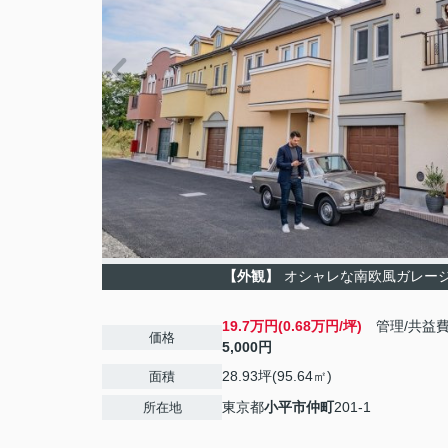
【外観】
オシャレな南欧風ガレー
19.7万円(0.68万円/坪)
管理/共益
価格
5,000円
28.93坪(95.64㎡)
面積
東京都
小平市
仲町
201-1
所在地