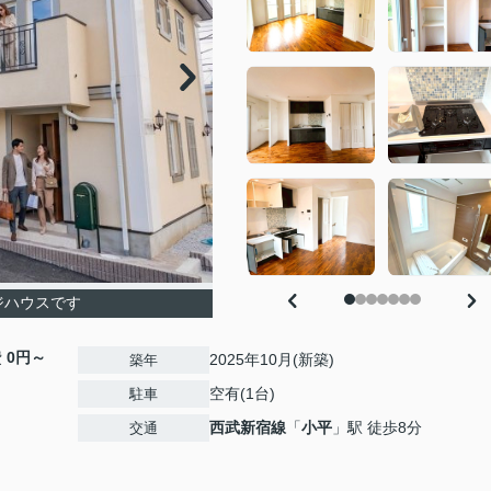
ジハウスです
費
0円～
2025年10月(新築)
築年
空有(1台)
駐車
西武新宿線
「
小平
」駅 徒歩8分
交通