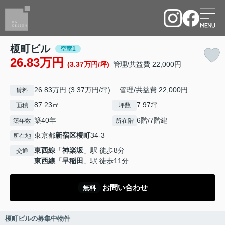
榎町ビル
空室1
26.83万円
(3.37万円/坪)
管理/共益費 22,000円
26.83万円 (3.37万円/坪) 管理/共益費 22,000円
賃料
87.23㎡
7.97坪
面積
坪数
築40年
6階/7階建
築年数
所在階
東京都
新宿区
榎町
34-3
所在地
東西線
「
神楽坂
」駅 徒歩8分
交通
東西線
「
早稲田
」駅 徒歩11分
お問い合わせ
無料
榎町ビルの募集中物件