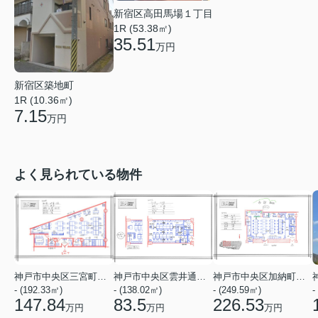
新宿区高田馬場１丁目
1R (53.38㎡)
35.51
万円
新宿区築地町
1R (10.36㎡)
7.15
万円
よく見られている物件
神戸市中央区三宮町１丁目
神戸市中央区雲井通７丁目
神戸市中央区加納町４丁目
- (192.33㎡)
- (138.02㎡)
- (249.59㎡)
-
147.84
83.5
226.53
万円
万円
万円